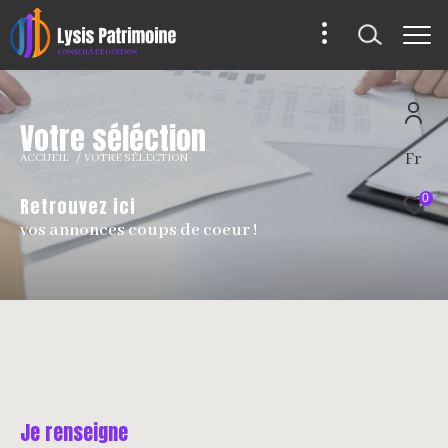
V
o
t
r
e
s
é
l
é
c
t
i
o
n
Fr
ACCUEIL
VOTRE SÉLECTION
0
Retrouvez ici
vos annonces coups de coeur !
Je renseigne