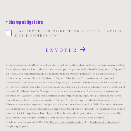
* Champ obligatoire
J'ACCEPTE LES CONDITIONS D'UTILISATION
DES DONNÉES (*)*
ENVOYER
Les informations recueillies sur ce formulaire sont enregistrées dans un fichier informatisé par La Boite
Immo agissant comme Sous-traitant du traitement pour la gestion de la clientèle/prospects de l'Agence /
du Réseau qui reste Responsable du Traitement de vos Données personnelles. La base légale du
traitement repose sur l'intérêt légitime de l'Agence / du Réseau. Elles sont conservées jusqu'à
demande de suppression et sont destinées à l'Agence / au Réseau. Conformément à la loi « informatique
et libertés », vous disposez des droits d’accès, de rectification, d’effacement, d’opposition, de limitation et
de portabilité de vos données. Vous pouvez retirer votre consentement à tout moment en contactant
directement l’Agence / Le Réseau. Consultez le site https://cnil.fr/fr pour plus d’informations sur vos
droits. Si vous estimez, après avoir contacté l'Agence / le Réseau, que vos droits « Informatique et
Libertés » ne sont pas respectés, vous pouvez adresser une réclamation à la CNIL. Nous vous informons
de l’existence de la liste d'opposition au démarchage téléphonique « Bloctel », sur laquelle vous pouvez
vous inscrire ici : https://www.bloctel.gouv.fr Dans le cadre de la protection des Données personnelles,
nous vous invitons à ne pas inscrire de Données sensibles dans le champ de saisie libre.
Ce site est protégé par reCAPTCHA, les
Politiques de Confidentialité
et les
Conditions d'Utilisation
de
Google s'appliquent.